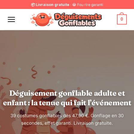
Passer
📦 Livraison gratuite
· 😂 Fou rire garanti
au
contenu
0
Déguisement gonflable adulte et
enfant : la tenue qui fait l’événement
39 costumes gonflables dès 47,90 €. Gonflage en 30
secondes, effet garanti. Livraison gratuite.