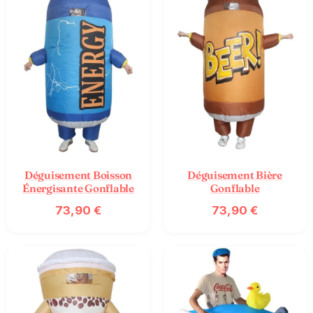
Déguisement Boisson
Déguisement Bière
Énergisante Gonflable
Gonflable
73,90
€
73,90
€