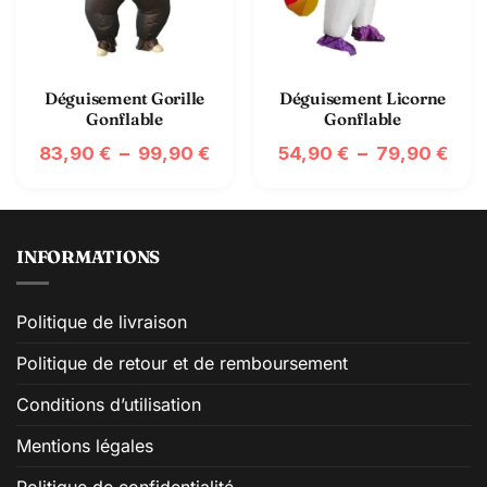
Déguisement Gorille
Déguisement Licorne
Gonflable
Gonflable
Plage
Pla
–
–
83,90
€
99,90
€
54,90
€
79,90
€
de
de
prix :
prix 
83,90 €
54,
à
à
99,90 €
79,
INFORMATIONS
Politique de livraison
Politique de retour et de remboursement
Conditions d’utilisation
Mentions légales