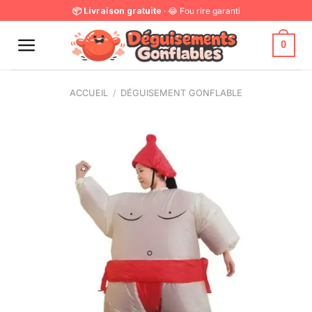
Passer
📦 Livraison gratuite
· 😂 Fou rire garanti
au
contenu
0
ACCUEIL
/
DÉGUISEMENT GONFLABLE