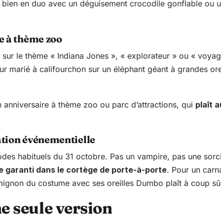
ent bien en duo avec un déguisement crocodile gonflable ou 
e à thème zoo
ur le thème « Indiana Jones », « explorateur » ou « voyage 
utur marié à califourchon sur un éléphant géant à grandes ore
n anniversaire à thème zoo ou parc d’attractions, qui
plaît 
tion événementielle
odes habituels du 31 octobre. Pas un vampire, pas une sorci
se garanti dans le cortège de porte-à-porte
. Pour un carn
 mignon du costume avec ses oreilles Dumbo plaît à coup sû
ne seule version