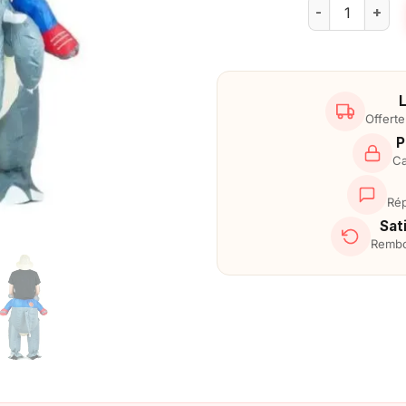
quantité de D
L
Offert
P
Ca
Rép
Sat
Rembo