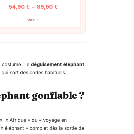
Plage
54,90
€
89,90
€
–
de
Voir →
prix :
54,90 €
à
89,90 €
e costume : le
déguisement éléphant
 qui sort des codes habituels.
éphant gonflable
?
 », « Afrique » ou « voyage en
on éléphant » complet dès la sortie de