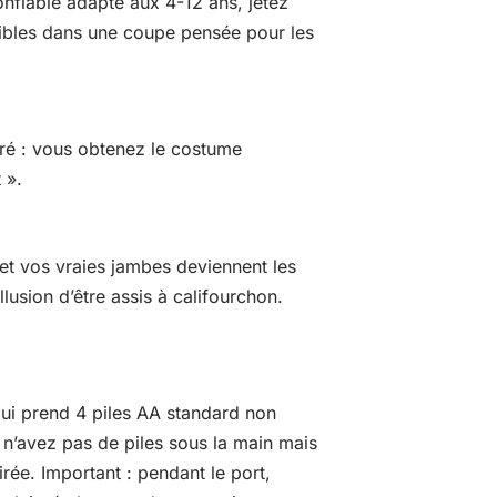
nflable adapté aux 4-12 ans, jetez
ibles dans une coupe pensée pour les
aré : vous obtenez le costume
 ».
, et vos vraies jambes deviennent les
llusion d’être assis à califourchon.
(qui prend 4 piles AA standard non
n’avez pas de piles sous la main mais
rée. Important : pendant le port,