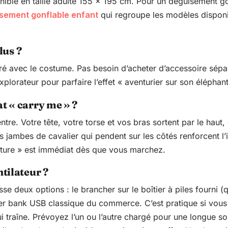
ible en taille adulte 155 x 195 cm. Pour un déguisement go
isement gonflable enfant
qui regroupe les modèles dispon
lus ?
ivré avec le costume. Pas besoin d’acheter d’accessoire sép
lorateur pour parfaire l’effet « aventurier sur son éléphant
 « carry me » ?
tre. Votre tête, votre torse et vos bras sortent par le haut
s jambes de cavalier qui pendent sur les côtés renforcent l’i
onture » est immédiat dès que vous marchez.
tilateur ?
isse deux options : le brancher sur le boîtier à piles fourni 
er bank USB classique du commerce. C’est pratique si vous 
 traîne. Prévoyez l’un ou l’autre chargé pour une longue soi