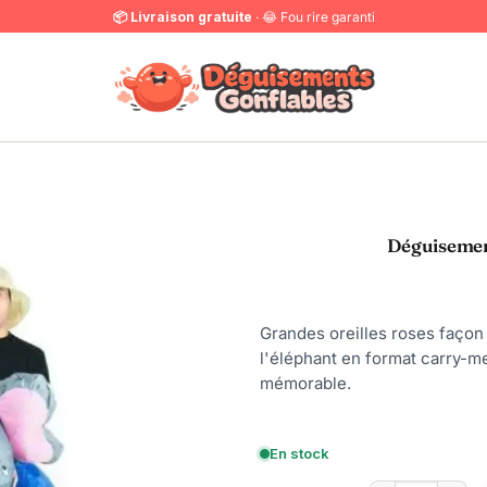
📦 Livraison gratuite
· 😂 Fou rire garanti
Déguisemen
Grandes oreilles roses façon
l'éléphant en format carry-me
mémorable.
En stock