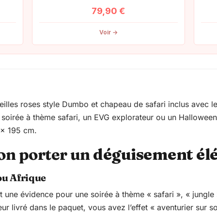
ge
79,90
€
 :
Voir →
90 €
90 €
illes roses style Dumbo et chapeau de safari inclus avec l
e soirée à thème safari, un EVG explorateur ou un Halloween
5 x 195 cm.
ion porter un
déguisement él
ou Afrique
 une évidence pour une soirée à thème « safari », « jungle
r livré dans le paquet, vous avez l’effet « aventurier sur s