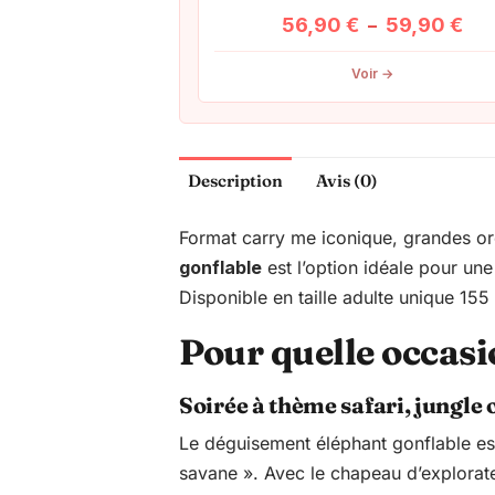
Pla
56,90
€
59,90
€
–
de
Voir →
prix
56,
à
59,
Description
Avis (0)
Format carry me iconique, grandes ore
gonflable
est l’option idéale pour un
Disponible en taille adulte unique 15
Pour quelle occas
Soirée à thème safari, jungle 
Le déguisement éléphant gonflable est
savane ». Avec le chapeau d’explorateu